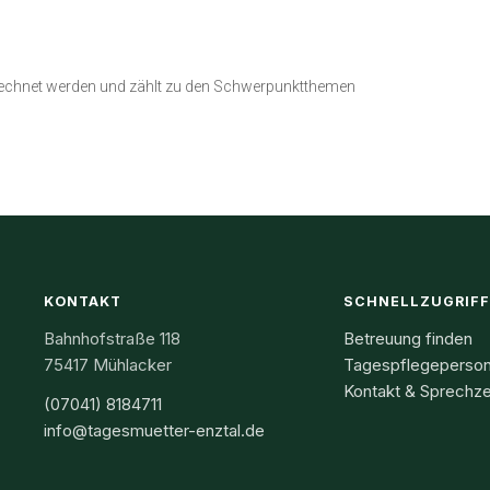
erechnet werden und zählt zu den Schwerpunktthemen
KONTAKT
SCHNELLZUGRIF
Bahnhofstraße 118
Betreuung finden
75417 Mühlacker
Tagespflegeperso
Kontakt & Sprechze
(07041) 8184711
info@tagesmuetter-enztal.de