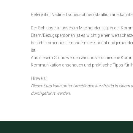
Referentin: Nadine Tscheuschner (staatlich anerkannte
Der Schlüssel in unserem Miteinander liegt in der Kom
Eltern/Bezugspersonen ist es wichtig einen wertschä
besteht immer aus jemandem der spricht und jemandem d
ist.
Aus diesem Grund werden wir uns verschiedene Kommun
Kommunikation anschauen und praktische Tipps für Ihr
Hinweis:
Dieser Kurs kann unter Umständen kurzfristig in einem di
durchgeführt werden.