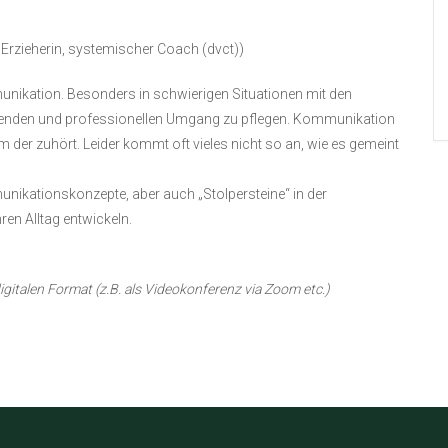
 Erzieherin, systemischer Coach (dvct))
munikation. Besonders in schwierigen Situationen mit den
tzenden und professionellen Umgang zu pflegen. Kommunikation
er zuhört. Leider kommt oft vieles nicht so an, wie es gemeint
ikationskonzepte, aber auch „Stolpersteine“ in der
en Alltag entwickeln.
gitalen Format (z.B. als Videokonferenz via Zoom etc.)