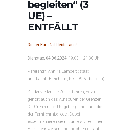
begleiten“ (3
UE) –
ENTFÄLLT
Dieser Kurs fällt leider aus!
Dienstag, 04.06.2024
, 19:00 – 21:30 Uhr
Referentin: Annika Lampert (staatl.
anerkannte Erzieherin, Pikler®Pädagogin)
Kinder wollen die Welt erfahren, dazu
gehört auch das Aufspüren der Grenzen.
Die Grenzen der Umgebung und auch die
der Familienmitglieder. Dabei
experimentieren sie mit unterschiedlichen
Verhaltensweisen und möchten darauf