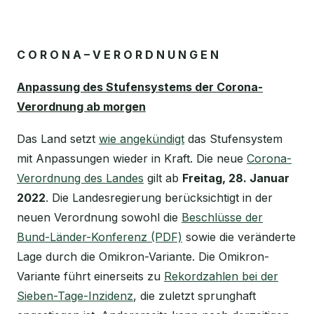
C O R O N A – V E R O R D N U N G E N
Anpassung des Stufensystems der Corona-
Verordnung ab morgen
Das Land setzt
wie angekündigt
das Stufensystem
mit Anpassungen wieder in Kraft. Die neue
Corona-
Verordnung des Landes
gilt ab
Freitag, 28. Januar
2022
. Die Landesregierung berücksichtigt in der
neuen Verordnung sowohl die
Beschlüsse der
Bund-Länder-Konferenz (PDF)
sowie die veränderte
Lage durch die Omikron-Variante. Die Omikron-
Variante führt einerseits zu
Rekordzahlen bei der
Sieben-Tage-Inzidenz
, die zuletzt sprunghaft